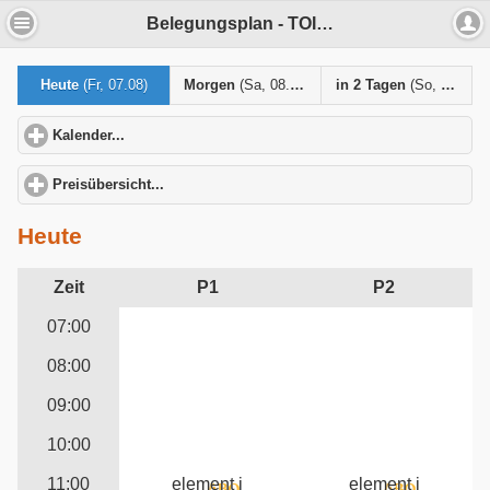
Belegungsplan - TOIMS MTV Karlsruhe
Heute
(Fr, 07.08)
Morgen
(Sa, 08.08)
in 2 Tagen
(So, 09.08)
Kalender...
click to expand contents
Preisübersicht...
click to expand contents
Heute
Zeit
P1
P2
07:00
08:00
09:00
10:00
11:00
element i
element i