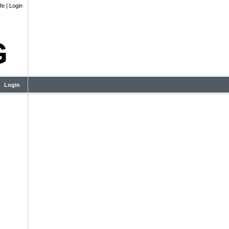
lfe
|
Login
Login