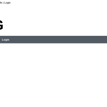
lfe
|
Login
Login