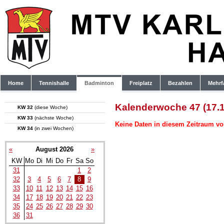
Home
Tennishalle
Badminton
Freiplatz
Bezahlen
Mehrf
Kalenderwoche 47 (17.1
KW 32
(diese Woche)
KW 33
(nächste Woche)
Keine Daten in diesem Zeitraum vo
KW 34
(in zwei Wochen)
«
August 2026
»
KW
Mo
Di
Mi
Do
Fr
Sa
So
31
1
2
32
3
4
5
6
7
8
9
33
10
11
12
13
14
15
16
34
17
18
19
20
21
22
23
35
24
25
26
27
28
29
30
36
31