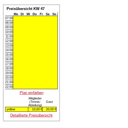
Preisübersicht KW 47
Mo
Di
Mi
Do
Fr
Sa
So
07:00
08:00
09:00
10:00
11:00
12:00
13:00
14:00
15:00
16:00
17:00
18:00
19:00
20:00
21:00
22:00
Plan einfärben
Mitglieder
(Tennis-
Gast
Abteilung)
yellow
10,00 €
20,00 €
Detaillierte Preisübersicht