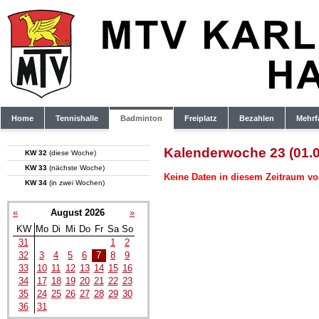
Home
Tennishalle
Badminton
Freiplatz
Bezahlen
Mehrf
Kalenderwoche 23 (01.0
KW 32
(diese Woche)
KW 33
(nächste Woche)
Keine Daten in diesem Zeitraum vo
KW 34
(in zwei Wochen)
«
August 2026
»
KW
Mo
Di
Mi
Do
Fr
Sa
So
31
1
2
32
3
4
5
6
7
8
9
33
10
11
12
13
14
15
16
34
17
18
19
20
21
22
23
35
24
25
26
27
28
29
30
36
31