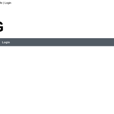
lfe
|
Login
Login