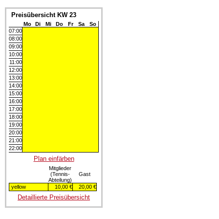
Preisübersicht KW 23
Mo
Di
Mi
Do
Fr
Sa
So
07:00
08:00
09:00
10:00
11:00
12:00
13:00
14:00
15:00
16:00
17:00
18:00
19:00
20:00
21:00
22:00
Plan einfärben
Mitglieder
(Tennis-
Gast
Abteilung)
yellow
10,00 €
20,00 €
Detaillierte Preisübersicht