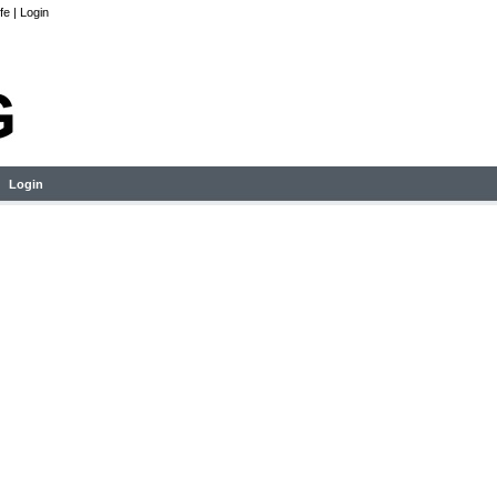
lfe
|
Login
Login