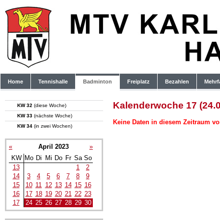
Home
Tennishalle
Badminton
Freiplatz
Bezahlen
Mehrf
Kalenderwoche 17 (24.0
KW 32
(diese Woche)
KW 33
(nächste Woche)
Keine Daten in diesem Zeitraum vo
KW 34
(in zwei Wochen)
«
April 2023
»
KW
Mo
Di
Mi
Do
Fr
Sa
So
13
1
2
14
3
4
5
6
7
8
9
15
10
11
12
13
14
15
16
16
17
18
19
20
21
22
23
17
24
25
26
27
28
29
30