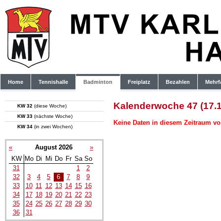
Home
Tennishalle
Badminton
Freiplatz
Bezahlen
Mehrf
Kalenderwoche 47 (17.1
KW 32
(diese Woche)
KW 33
(nächste Woche)
Keine Daten in diesem Zeitraum vo
KW 34
(in zwei Wochen)
«
August 2026
»
KW
Mo
Di
Mi
Do
Fr
Sa
So
31
1
2
32
3
4
5
6
7
8
9
33
10
11
12
13
14
15
16
34
17
18
19
20
21
22
23
35
24
25
26
27
28
29
30
36
31