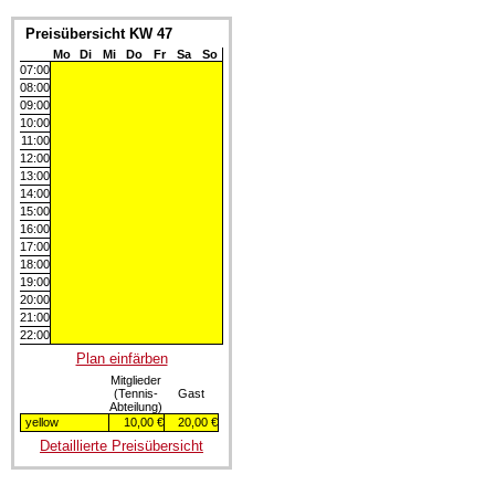
Preisübersicht KW 47
Mo
Di
Mi
Do
Fr
Sa
So
07:00
08:00
09:00
10:00
11:00
12:00
13:00
14:00
15:00
16:00
17:00
18:00
19:00
20:00
21:00
22:00
Plan einfärben
Mitglieder
(Tennis-
Gast
Abteilung)
yellow
10,00 €
20,00 €
Detaillierte Preisübersicht