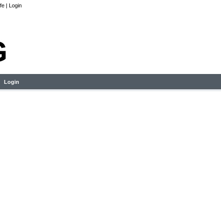
lfe
|
Login
Login