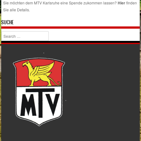
Sie möchten dem MTV Karlsruhe eine Spende zukommen lassen?
Hier
finden
Sie alle Details.
SUCHE
Search