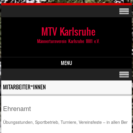
MTV Karlsruhe
Männerturnverein Karlsruhe 1881 e.V.
MENU
Skip to content
MITARBEITER*INNEN
Ehrenamt
Übungsstunden, Sportbetrieb, Turniere, Vereinsfeste – in allen Ber