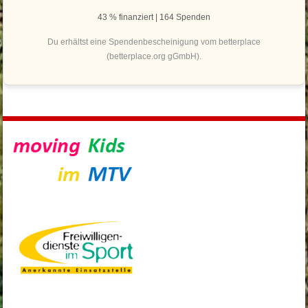
43 % finanziert | 164 Spenden
Du erhältst eine Spendenbescheinigung vom betterplace
(betterplace.org gGmbH).