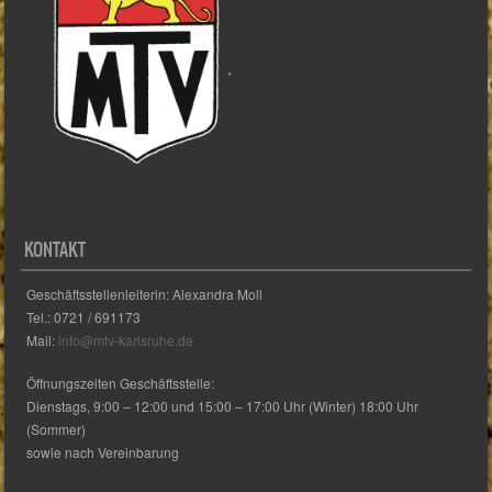
KONTAKT
Geschäftsstellenleiterin: Alexandra Moll
Tel.: 0721 / 691173
Mail:
info@mtv-karlsruhe.de
Öffnungszeiten Geschäftsstelle:
Dienstags, 9:00 – 12:00 und 15:00 – 17:00 Uhr (Winter) 18:00 Uhr
(Sommer)
sowie nach Vereinbarung