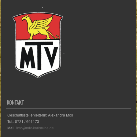
KONTAKT
Geschäftsstellenleiterin: Alexandra Moll
Tel.: 0721 / 691173
Mail:
info@mtv-karlsruhe.de