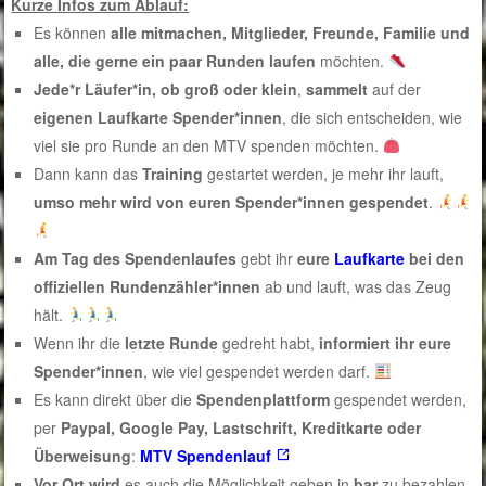
Kurze Infos zum Ablauf:
Es können
alle mitmachen, Mitglieder, Freunde, Familie und
alle, die gerne ein paar Runden laufen
möchten.
Jede*r Läufer*in, ob groß oder klein
,
sammelt
auf der
eigenen Laufkarte Spender*innen
, die sich entscheiden, wie
viel sie pro Runde an den MTV spenden möchten.
Dann kann das
Training
gestartet werden, je mehr ihr lauft,
umso mehr wird von euren Spender*innen gespendet
.
Am Tag des Spendenlaufes
gebt ihr
eure
Laufkarte
bei den
offiziellen Rundenzähler*innen
ab und lauft, was das Zeug
hält.
Wenn ihr die
letzte Runde
gedreht habt,
informiert ihr eure
Spender*innen
, wie viel gespendet werden darf.
Es kann direkt über die
Spendenplattform
gespendet werden,
per
Paypal, Google Pay, Lastschrift, Kreditkarte oder
Überweisung
:
MTV Spendenlauf
Vor Ort wird
es auch die Möglichkeit geben in
bar
zu bezahlen.